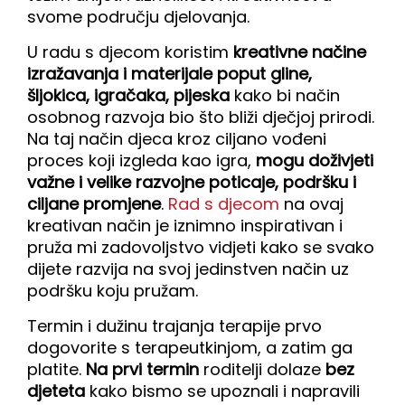
60.00€
svome području djelovanja.
U radu s djecom koristim
kreativne načine
izražavanja i materijale poput gline,
šljokica, igračaka, pijeska
kako bi način
osobnog razvoja bio što bliži dječjoj prirodi.
Na taj način djeca kroz ciljano vođeni
proces koji izgleda kao igra,
mogu doživjeti
važne i velike razvojne poticaje, podršku i
ciljane promjene
.
Rad s djecom
na ovaj
kreativan način je iznimno inspirativan i
pruža mi zadovoljstvo vidjeti kako se svako
dijete razvija na svoj jedinstven način uz
podršku koju pružam.
Termin i dužinu trajanja terapije prvo
dogovorite s terapeutkinjom, a zatim ga
platite.
Na prvi termin
roditelji dolaze
bez
djeteta
kako bismo se upoznali i napravili