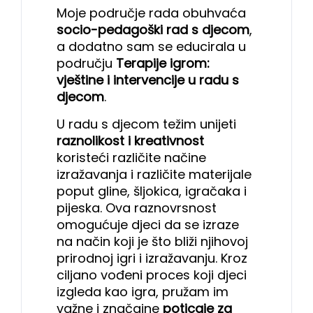
Moje područje rada obuhvaća
socio-pedagoški rad s djecom
,
a dodatno sam se educirala u
području
Terapije igrom:
vještine i intervencije u radu s
djecom
.
U radu s djecom težim unijeti
raznolikost i kreativnost
koristeći različite načine
izražavanja i različite materijale
poput gline, šljokica, igračaka i
pijeska. Ova raznovrsnost
omogućuje djeci da se izraze
na način koji je što bliži njihovoj
prirodnoj igri i izražavanju. Kroz
ciljano vođeni proces koji djeci
izgleda kao igra, pružam im
važne i značajne
poticaje za