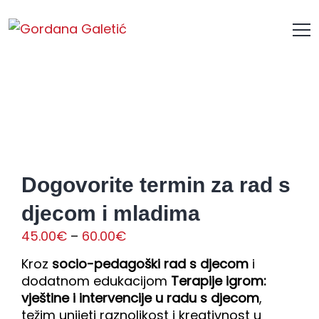
Dogovorite termin za rad s
djecom i mladima
Raspon
45.00
€
–
60.00
€
cijena:
Kroz
socio-pedagoški rad s djecom
i
od
dodatnom edukacijom
Terapije igrom:
45.00€
vještine i intervencije u radu s djecom
,
do
težim unijeti raznolikost i kreativnost u