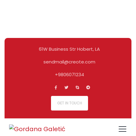
61W Business Str Hobert, LA
sendmail@creote.com
+9806071234
GET IN TOUCH