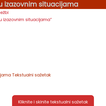
u izazovnim situacijama
ežbi
u izazovnim situacijama”
cijama
Tekstualni sažetak
Kliknite i skinite tekstualni sažetak