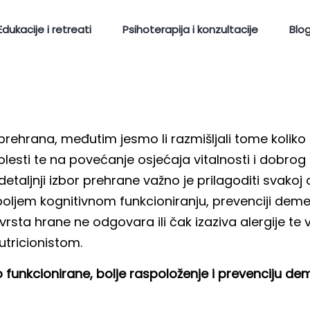
Edukacije i retreati
Psihoterapija i konzultacije
Blo
prehrana, međutim jesmo li razmišljali tome kolik
olesti te na povećanje osjećaja vitalnosti i dobro
i detaljnji izbor prehrane važno je prilagoditi sva
oljem kognitivnom funkcioniranju, prevenciji demen
 vrsta hrane ne odgovara ili čak izaziva alergije t
utricionistom.
 funkcionirane, bolje raspoloženje i prevenciju dem