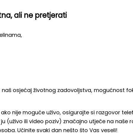
a, ali ne pretjerati
elinama,
 za naš osjećaj životnog zadovoljstva, mogućnost f
 i ako nije moguće uživo, osigurajte si razgovor te
 ju (uživo ili video poziv) značajno utječe na naše 
soba. Učinite svaki dan nešto što Vas veseli!