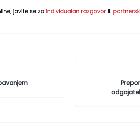
online, javite se za
individualan razgovor
ili
partnersk
 spavanjem
Prepor
odgajatelj