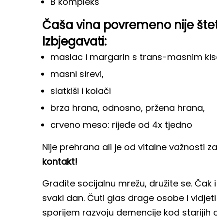
B kompleks
Čaša vina povremeno nije štetn
Izbjegavati:
maslac i margarin s trans-masnim kis
masni sirevi,
slatkiši i kolači
brza hrana, odnosno, pržena hrana,
crveno meso: rijeđe od 4x tjedno
Nije prehrana ali je od vitalne važnosti
kontakt!
Gradite socijalnu mrežu, družite se. Čak
svaki dan. Čuti glas drage osobe i vidjeti
sporijem razvoju demencije kod starijih o