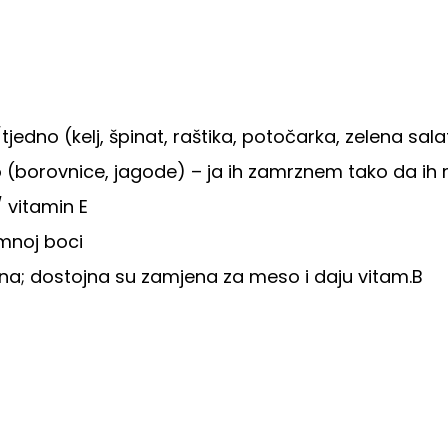
tjedno (kelj, špinat, raštika, potočarka, zelena sala
 (borovnice, jagode) – ja ih zamrznem tako da ih 
 vitamin E
amnoj boci
vlakna; dostojna su zamjena za meso i daju vitam.B