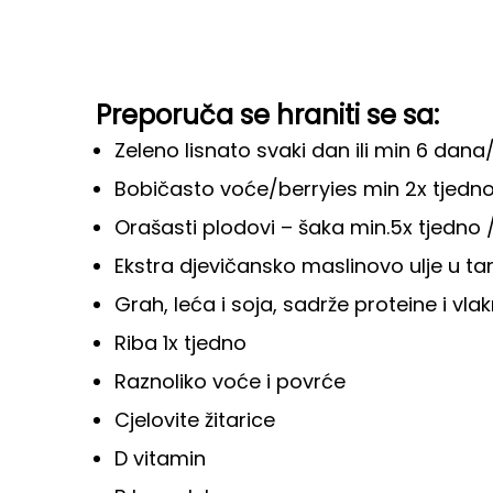
Preporuča se hraniti se sa:
Zeleno lisnato svaki dan ili min 6 dana/
Bobičasto voće/berryies min 2x tjedno
Orašasti plodovi – šaka min.5x tjedno /
Ekstra djevičansko maslinovo ulje u t
Grah, leća i soja, sadrže proteine ​​i 
Riba 1x tjedno
Raznoliko voće i povrće
Cjelovite žitarice
D vitamin