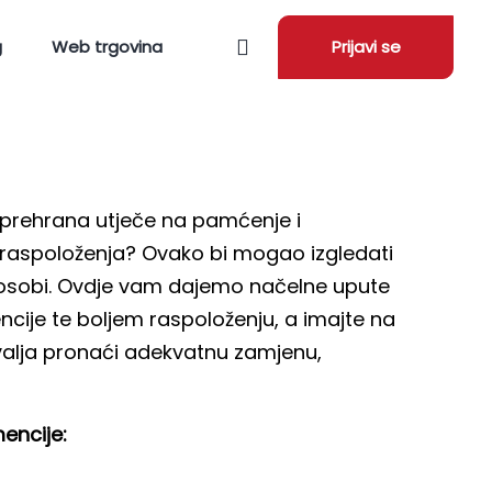
g
Web trgovina
Prijavi se
o prehrana utječe na pamćenje i
g raspoloženja? Ovako bi mogao izgledati
koj osobi. Ovdje vam dajemo načelne upute
cije te boljem raspoloženju, a imajte na
e valja pronaći adekvatnu zamjenu,
encije: