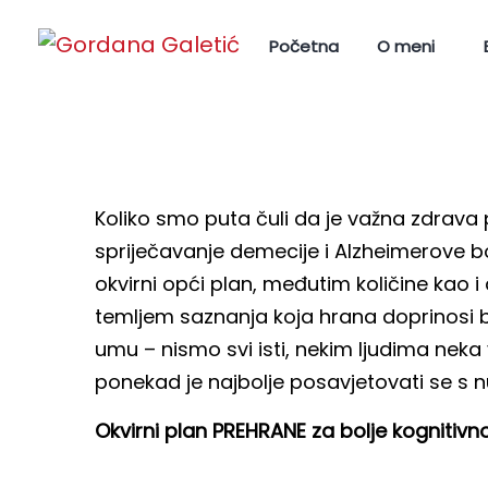
Početna
O meni
Koliko smo puta čuli da je važna zdrava 
spriječavanje demecije i Alzheimerove b
okvirni opći plan, međutim količine kao 
temljem saznanja koja hrana doprinosi b
umu – nismo svi isti, nekim ljudima neka
ponekad je najbolje posavjetovati se s n
Okvirni plan PREHRANE za bolje kognitivno